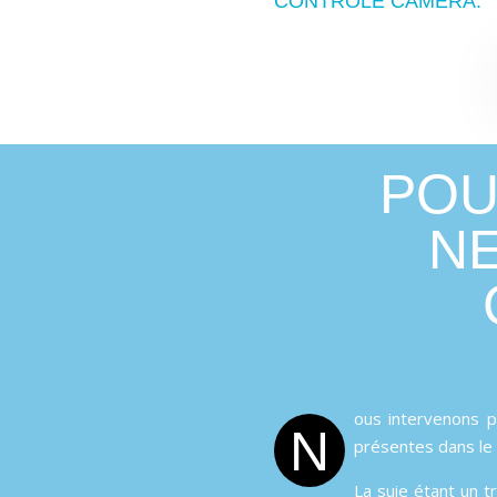
CONTRÔLE CAMÉRA.
POU
N
ous intervenons p
N
présentes dans le 
La suie étant un 