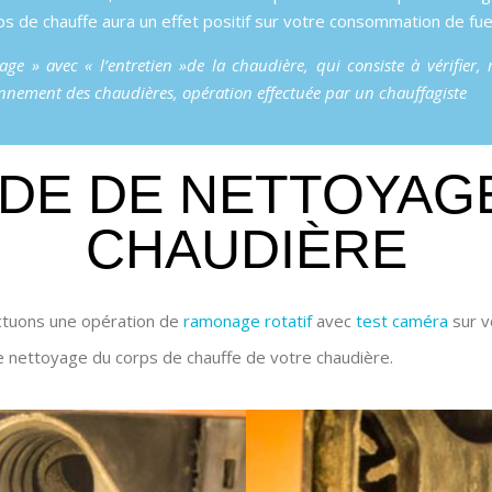
s de chauffe aura un effet positif sur votre consommation de fue
e » avec « l’entretien »de la chaudière, qui consiste à vérifier, 
nnement des chaudières, opération effectuée par un chauffagiste
DE DE NETTOYAGE
CHAUDIÈRE
ectuons une opération de
ramonage rotatif
avec
test caméra
sur v
e nettoyage du corps de chauffe de votre chaudière.