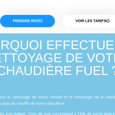
PRENDRE RDV
VOIR LES TARIFS
RQUOI EFFECTUE
ETTOYAGE DE VOT
CHAUDIÈRE FUEL 
our le ramonage de votre conduit et le nettoyage de la chaudiè
corps de chauffe de votre chaudière.
très bon isolant, 1mm de suie correspond à 10% de perte énerg