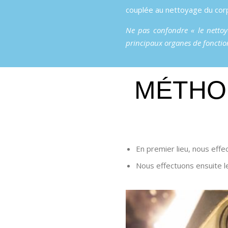
couplée au nettoyage du corp
Ne pas confondre « le nettoyag
principaux organes de fonctio
MÉTHO
En premier lieu, nous eff
Nous effectuons ensuite l