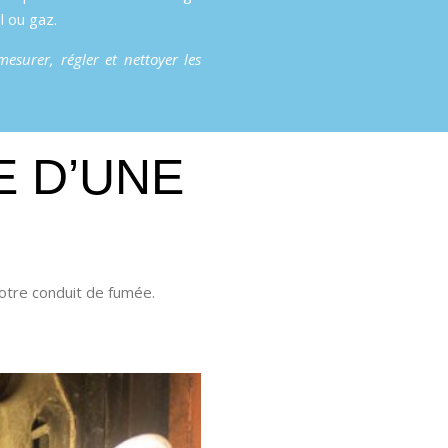
l ou gaz.
mesurer, régler et nettoyer les
 D’UNE
otre conduit de fumée.